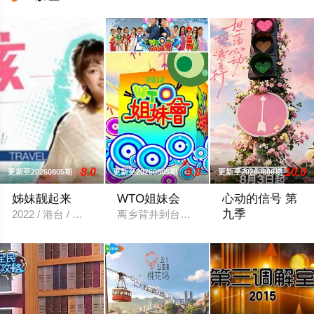
8.0
9.0
10.0
更新至20260805期
更新至20260805期
更新至20260806期
姊妹靓起来
WTO姐妹会
心动的信号 第
九季
2022 / 港台 / 梁赫群,于子育
离乡背井到台湾生活、读书，每个台湾新
节目以“坦荡心动