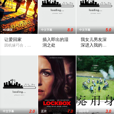
5.0
8.0
5.0
HD国语
中文字幕
中文字幕
让爱回家
插入即出的湿
我女儿男友深
润之处
深进入我的身
因机缘巧合，向现实妥协的导演朱达仁萌生拍一部《河南人在北京
体
2025 / 日本 / 艾莲娜,志美健
2025 / 日本 / 梶文奈
2.0
7.0
3.0
中文字幕
正片
HD中字