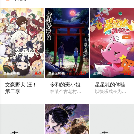
9.0
8.0
8.0
更新至06集
更新至06集
全104
文豪野犬 汪！
令和的斑小姐
星星狐的体验
第二季
在某个古老村落的遗址深处，那一片禁止入
以快乐成长为主题
欢迎来到以虚构都市「横滨」为舞台，一众如同疯跑乱咬、四处乱