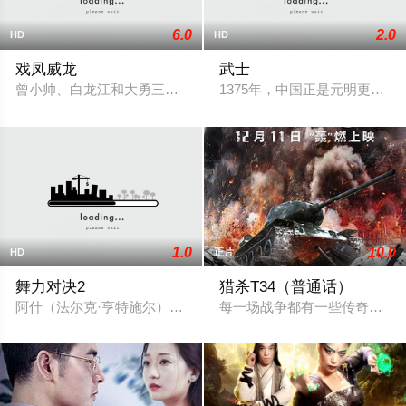
6.0
2.0
HD
HD
戏凤威龙
武士
曾小帅、白龙江和大勇三人为寻找韩诗瑶，一同离开北京来到南
1375年，中国正是元明更替
1.0
10.0
HD
正片
舞力对决2
猎杀T34（普通话）
阿什（法尔克·亨特施尔）是一名优秀的街舞舞者，然而在和美国舞团“
每一场战争都有一些传奇故事。