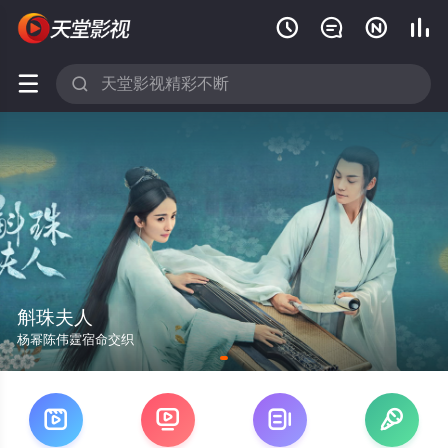






斛珠夫人
杨幂陈伟霆宿命交织



