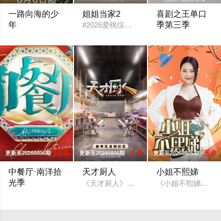
一路向海的少
姐姐当家2
喜剧之王单口
年
季第三季
#2026爱桃综快乐不重样# #姐姐当家
节目将5位少年空投至离海最远的大陆腹地，他们只有一辆车和
节目将延续从小人
10.0
1.0
5.0
更新至20260806期
更新至20260806期
更新至20260805期
中餐厅·南洋拾
天才厨人
小姐不熙娣
光季
《天才厨人》是爱奇艺推出的美食竞技类真
《小姐不熙娣》是
《中餐厅》第十年，将在“南洋拾光”的氛围中，打造一家独具风