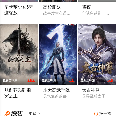
星卡梦少女5奇
高校舰队
将夜
迹绽放
故事发生在遥远的未来，彼时，大陆板块
宁缺穿越到一个似
2026 / 中国大陆 / 国产动漫
10.0
1.0
5.0
更新至12集
更新至05集
更新至06集
从乱葬岗到幽
东大高武学院
太古神尊
冥之主
灵气复苏的都市，妖魔入侵威胁来袭，天
灵界至尊太子惨遭
小卒萧陌为爱和军功奋斗三年，却被恋人柳莺儿与将军之子赵昊联
综艺

更多
换一换

