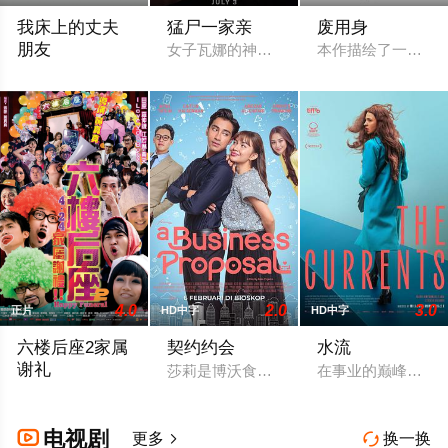
我床上的丈夫
猛尸一家亲
废用身
朋友
女子瓦娜的神秘表亲温思罗普突然仓皇登
本作描绘了一名医
2025 / 日本 / 浅仓麻凛
4.0
2.0
3.0
正片
HD中字
HD中字
六楼后座2家属
契约约会
水流
谢礼
莎莉是博沃食品公司的食品分析师，如今
在事业的巅峰时期
2003年黃真真導演、鄭丹瑞編劇的喜劇《六樓后座》拍出香港新一代
电视剧

更多
换一换

