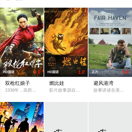
1.0
1.0
5.0
HD国语
HD国语
正片
双枪红娘子
燃比娃
避风港湾
1938年，高胜男新婚之日，丈夫被日军残害，父辈亦遭屠戮。
影片故事源自羌族神话，讲述了一只被人类
故事讲述在美国东