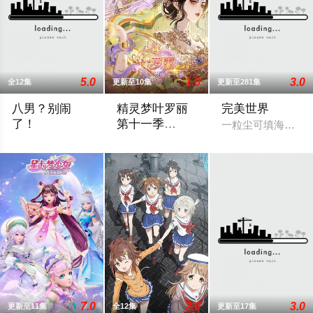
5.0
1.0
3.0
全12集
更新至10集
更新至281集
八男？别闹
精灵梦叶罗丽
完美世界
了！
第十一季
一粒尘可填海，一
（下）
本来是贸易公司社畜的一宫信吾，在一觉醒来之后竟然发现自己转
人类世界之外，藏着神秘而美好的叶罗丽
7.0
2.0
3.0
更新至11集
全12集
更新至17集