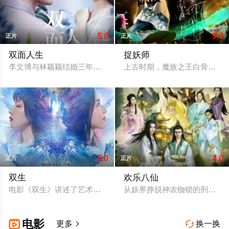
5.0
9.0
正片
正片
双面人生
捉妖师
李文博与林颖颖结婚三年一直没有孩子，林颖颖一直为孩子的事
上古时期，魔族之王白骨夫人
5.0
4.0
正片
正片
双生
欢乐八仙
电影《双生》讲述了艺术学校学生李品（刘昊然饰），在一次偶
从妖界挣脱神农枷锁的刑天盗
电影

更多
换一换

