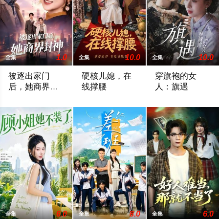
1.0
10.0
10.0
全集
全集
全集
被逐出家门
硬核儿媳，在
穿旗袍的女
后，她商界封
线撑腰
人：旗遇
神
2026 / 中国大陆 / 陈梦希＆傅邦奇
2026 / 中国大陆 / 游雅＆曾乙同
2026 / 中国大陆 /
6.0
8.0
6.0
全集
全集
全集