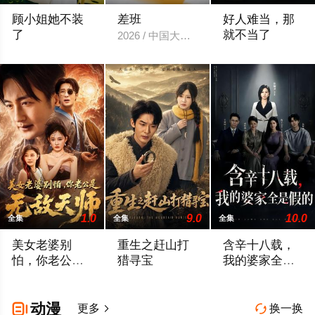
顾小姐她不装
差班
好人难当，那
了
就不当了
2026 / 中国大陆 / 王关彭＆张潇予
2026 / 中国大陆 / 辛润茜＆刘蕙宾
2026 / 中国大陆 /
1.0
9.0
10.0
全集
全集
全集
美女老婆别
重生之赶山打
含辛十八载，
怕，你老公是
猎寻宝
我的婆家全是
无敌天师
假的
2026 / 中国大陆 / 王家霖＆张亚迪
2026 / 中国大陆 / 曹皓添＆罗曼嘉
2026 / 中国大陆 
动漫

更多
换一换

