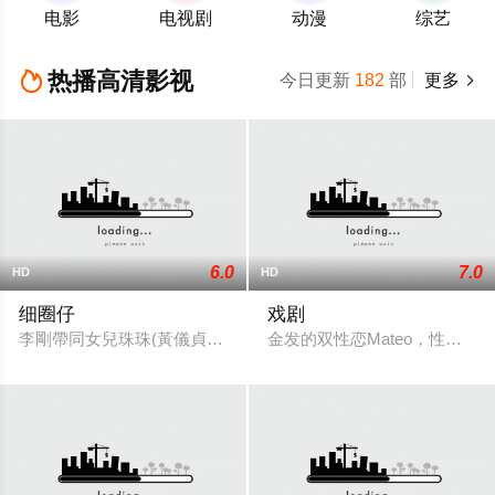
电影
电视剧
动漫
综艺
热播高清影视

今日更新
182
部
更多

6.0
7.0
HD
HD
细圈仔
戏剧
李剛帶同女兒珠珠(黃儀貞)和兒子向陽(張家偉)偷渡來港, 過程中被馬
金发的双性恋Mateo，性感的