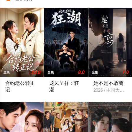
10.0
8.0
7.0
全集
全集
全集
合约老公转正
龙凤呈祥：狂
她不是不敢离
记
潮
2026 / 中国大陆 
2026 / 中国大陆 / 姜恺琳＆王厂
2026 / 中国大陆 / 郑天龙＆汪心宇