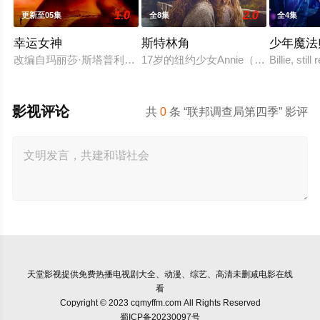
1.0
2.0
更新至05集
全8集
全4集
幸运女神
斯特林角
少年魔法
改编自玛丽莎·斯塔普利的同名畅销小说，讲述专业骗子“幸运儿”
17岁的纽约少女Annie（艾拉·
Billie, sti
影视评论
共
0
条 “联邦调查局第四季” 影评
天堂影视
提供免费热播电视剧大全、动漫、综艺、高清未删减电影在线
看
Copyright © 2023 cqmyffm.com All Rights Reserved
蜀ICP备20230097号