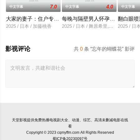
7.0
4.0
中文字幕
中文字幕
中文字幕
大家的妻子：住户专用洞口
每晚与隔壁男人怀孕性爱
翻白眼喷
2025 / 日本 / 加藤桃香
2025 / 日本 / 舞原希里,佐川金二
2025 / 
影视评论
共
0
条 “忘年的蝴蝶花” 影评
天堂影视
提供免费热播电视剧大全、动漫、综艺、高清未删减电影在线
看
Copyright © 2023 cqmyffm.com All Rights Reserved
蜀ICP备20230097号