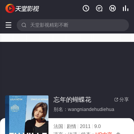






忘年的蝴蝶花
分享

别名：wangniandehudiehua
法国
剧情
2011
9.0