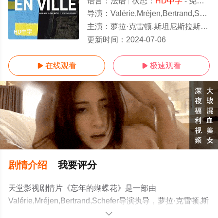
语言：
法语
状态：
HD中字
- 免费在线观看
导演：
Valérie,Mréjen,Bertrand,Schefer
主演：
萝拉·克雷顿,斯坦尼斯拉斯·莫哈,阿黛拉·哈内尔,薇拉莉·邓泽
HD中字
更新时间：
2024-07-06
在线观看
极速观看


剧情介绍
我要评分
天堂影视剧情片《忘年的蝴蝶花》是一部由
Valérie,Mréjen,Bertrand,Schefer导演执导，萝拉·克雷顿,斯
坦尼斯拉斯·莫哈,阿黛拉·哈内尔,薇拉莉·邓泽
