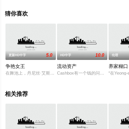
里,Ferdinand,Régent,Barthélémy,Guillemard,安托万·夏佩,
玛丽莲·坎托,瑟奇·伦科,弗雷德里克·皮耶罗,帕斯卡·切尔沃,
猜你喜欢
米歇尔·莫雷蒂,Stéphane,Bouquet,Gaël等明星演员精彩演
绎的法国电影，手机免费在线观看高清无删减完整版电影
就上天堂电影网，更多相关信息可移步至豆瓣电影、电视
猫或剧情网等平台了解。
5.0
10.0
更新HD中字
HD中字
伦理
争艳女王
流动资产
养家糊口
在舞池上，丹尼丝·艾斯特班和罗斯·凡·金克尔展开了最激烈、最
Cashbox有一个钱的问题……他钱太多
“在Yeo
相关推荐