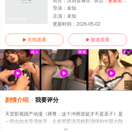
语言：
汉语普通话
状态：
更新至159集
导演：
未知
主演：
未知
更新至159集
更新时间：
2026-05-02
在线观看
极速观看


剧情介绍
我要评分
天堂影视国产动漫《师尊：这个冲师逆徒才不是圣子》是
一部由知名导演执导，众多明星演员精彩演绎的中国大陆
动漫，手机免费在线观看高清无删减完整版动漫全集就上
