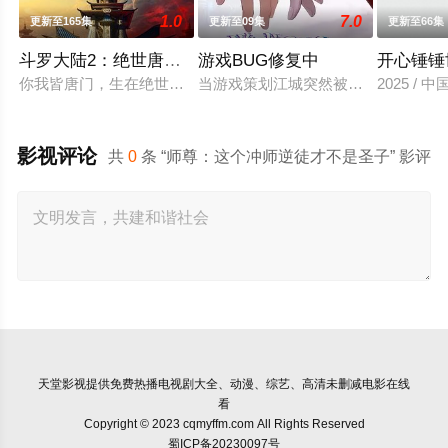
1.0
7.0
更新至165集
更新至09集
更新至66集
斗罗大陆2：绝世唐门2023
游戏BUG修复中
开心锤锤
你我皆唐门，生在绝世中——腾讯视频《斗罗大陆绝世唐门》动
当游戏策划江城突然被拉进自己精心
2025 / 
影视评论
共
0
条 “师尊：这个冲师逆徒才不是圣子” 影评
天堂影视
提供免费热播电视剧大全、动漫、综艺、高清未删减电影在线
看
Copyright © 2023 cqmyffm.com All Rights Reserved
蜀ICP备20230097号