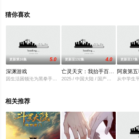
天堂电影网，更多相关信息可移步至豆瓣动漫、电视猫或
剧情网等平台了解。
猜你喜欢
5.0
4.0
更新第16集
更新至132集
更新至17集
深渊游戏
亡灵天灾：我抬手百万骨海
阿衰第五
因生活困顿沦为黑拳手的乔惊霆，在一场交通事故后醒来，发现
2025 / 中国大陆 / 国产动漫
从中学生
相关推荐