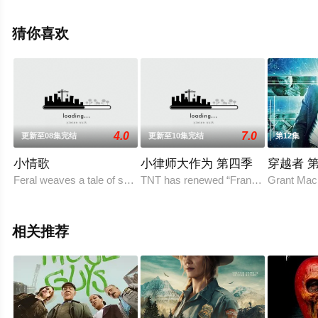
剧全集就上天堂电影网，更多相关信息可移步至豆瓣电视
剧、电视猫或剧情网等平台了解。
猜你喜欢
4.0
7.0
更新至08集完结
更新至10集完结
第12集
小情歌
小律师大作为 第四季
穿越者 
Feral weaves a tale of survival as a group of 20-somethings learn
TNT has renewed “Franklin and Bash” f
Grant MacL
相关推荐