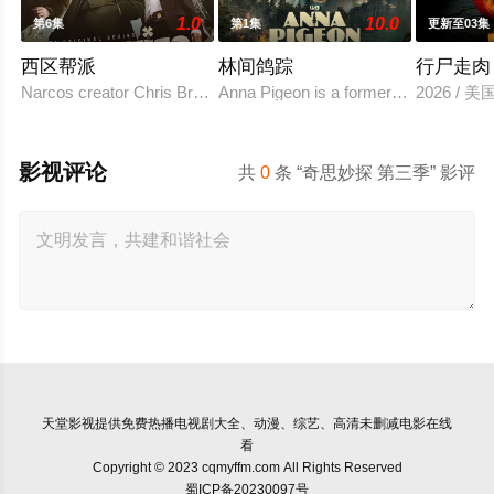
1.0
10.0
第6集
第1集
更新至03集
西区帮派
林间鸽踪
行尸走肉
Narcos creator Chris Brancato is developing a Peaky Blinders-sty
Anna Pigeon is a former city slicker 
2026 / 
影视评论
共
0
条 “奇思妙探 第三季” 影评
天堂影视
提供免费热播电视剧大全、动漫、综艺、高清未删减电影在线
看
Copyright © 2023 cqmyffm.com All Rights Reserved
蜀ICP备20230097号