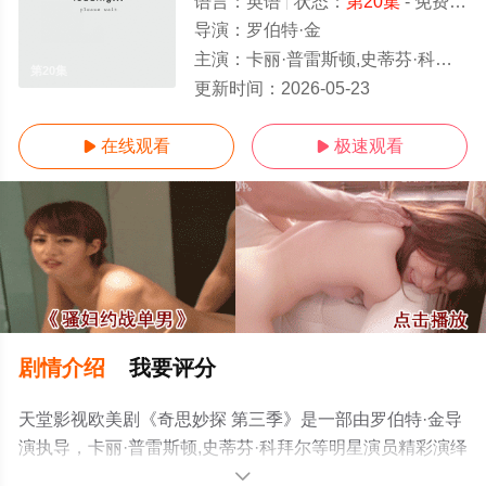
语言：
英语
状态：
第20集
- 免费在线观看
导演：
罗伯特·金
主演：
卡丽·普雷斯顿,史蒂芬·科拜尔
第20集
更新时间：
2026-05-23
在线观看
极速观看


剧情介绍
我要评分
天堂影视欧美剧《奇思妙探 第三季》是一部由罗伯特·金导
演执导，卡丽·普雷斯顿,史蒂芬·科拜尔等明星演员精彩演绎
的美国电视剧，手机免费在线观看高清无删减完整版电视
