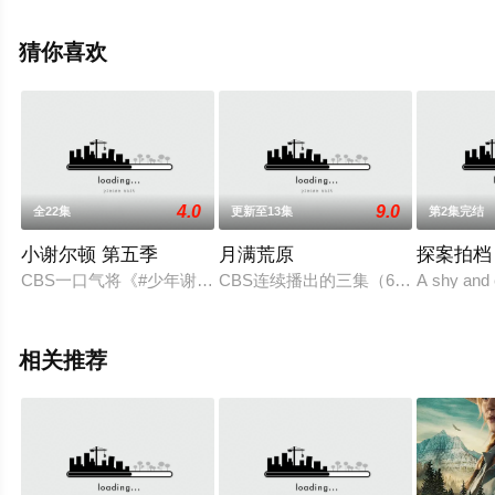
就上天堂电影网，更多相关信息可移步至豆瓣电视剧、电
视猫或剧情网等平台了解。
猜你喜欢
4.0
9.0
全22集
更新至13集
第2集完结
小谢尔顿 第五季
月满荒原
探案拍档
CBS一口气将《#少年谢尔顿# Young Sheldon》续订到第七季。
CBS连续播出的三集（6小时）电视迷
A shy and 
相关推荐