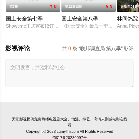
1.0
6.0
第7集
第12集完结
更新至01集
国土安全第七季
国土安全第八季
林间鸽踪
Showtime正式宣布续订《国土安全》第7季。
《国土安全》最后一季开播延迟。第8
Anna Pigeo
影视评论
共
0
条 “联邦调查局 第八季” 影评
天堂影视
提供免费热播电视剧大全、动漫、综艺、高清未删减电影在线
看
Copyright © 2023 cqmyffm.com All Rights Reserved
蜀ICP备20230097号