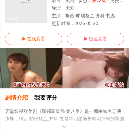
语言：
英语
状态：
第22集
- 免费在线观看
导演：
未知
主演：
梅西·帕瑞格兰,齐科·扎基
第22集
更新时间：
2026-05-20
在线观看
极速观看


剧情介绍
我要评分
天堂影视欧美剧《联邦调查局 第八季》是一部由知名导演
执导，梅西·帕瑞格兰,齐科·扎基等明星演员精彩演绎的美国
电视剧，手机免费在线观看高清无删减完整版电视剧全集
