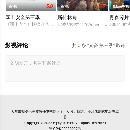
5.0
2.0
第5集
第8集
更新至02集
国土安全第三季
斯特林角
青春碎片
《国土安全》根据以色列剧集《Hatufim》(Kidnapped)
17岁的纽约少女Annie（艾拉·
1981年
影视评论
共
0
条 “亢奋 第三季” 影评
天堂影视
提供免费热播电视剧大全、动漫、综艺、高清未删减电影在线
看
Copyright © 2023 cqmyffm.com All Rights Reserved
蜀ICP备20230097号