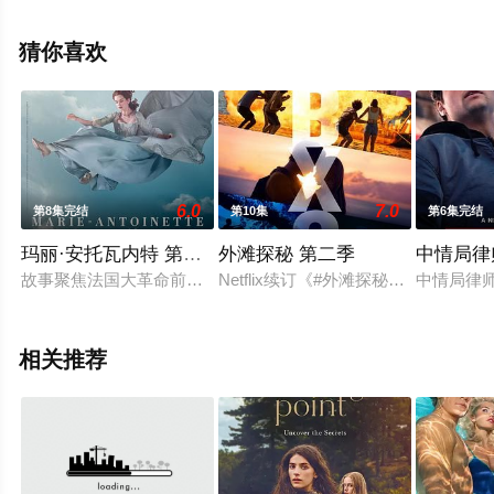
蕊,阿德沃尔·阿吉纽依-艾格拜吉,托比·华莱士,科尔曼·多明
戈,多米尼克·菲克,妮卡·金等明星演员精彩演绎的美国电视
猜你喜欢
剧，手机免费在线观看高清无删减完整版电视剧全集就上
天堂电影网，更多相关信息可移步至豆瓣电视剧、电视猫
或剧情网等平台了解。
6.0
7.0
第8集完结
第10集
第6集完结
玛丽·安托瓦内特 第一季
外滩探秘 第二季
中情局律
故事聚焦法国大革命前的最后一位王后玛丽·安托瓦内特。她14
Netflix续订《#外滩探秘# Outer Ba
中情局律师O
相关推荐