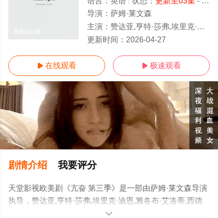
语言：
英语
状态：
更新至03集
- 免费在线观看
导演：
萨姆·莱文森
主演：
赞达亚,亨特·莎弗,埃里克·迪恩,雅各布·艾洛蒂,西德尼·斯维
更新至03集
更新时间：
2026-04-27
在线观看
极速观看


剧情介绍
我要评分
天堂影视欧美剧《亢奋 第三季》是一部由萨姆·莱文森导演
执导，赞达亚,亨特·莎弗,埃里克·迪恩,雅各布·艾洛蒂,西德
尼·斯维尼,亚历克萨·德米,茉德·阿帕图,玛莎·凯莉,科洛伊·切
